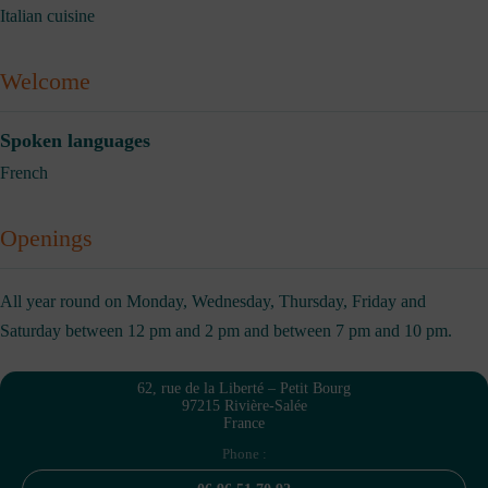
Italian cuisine
Welcome
Spoken languages
French
Openings
All year round on Monday, Wednesday, Thursday, Friday and
Saturday between 12 pm and 2 pm and between 7 pm and 10 pm.
62, rue de la Liberté – Petit Bourg
97215 Rivière-Salée
France
Phone :