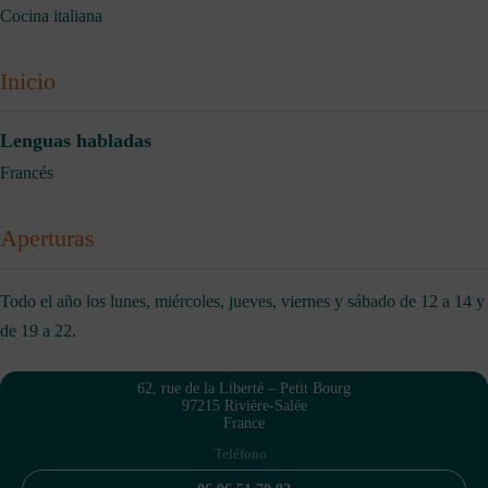
Cocina italiana
Inicio
Lenguas habladas
Francés
Aperturas
Todo el año los lunes, miércoles, jueves, viernes y sábado de 12 a 14 y
de 19 a 22.
62, rue de la Liberté – Petit Bourg
97215 Rivière-Salée
France
Teléfono :