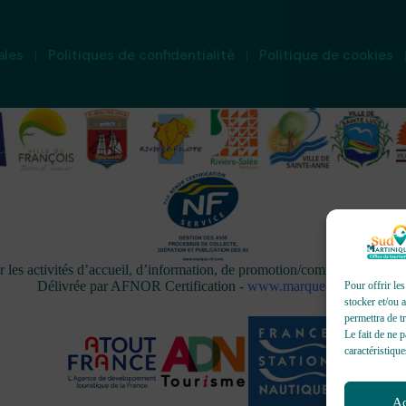
ales
Politiques de confidentialité
Politique de cookies
activités d’accueil, d’information, de promotion/communication, de 
Délivrée par AFNOR Certification -
www.marque-nf.com
Pour offrir le
stocker et/ou 
permettra de t
Le fait de ne 
caractéristique
Ac