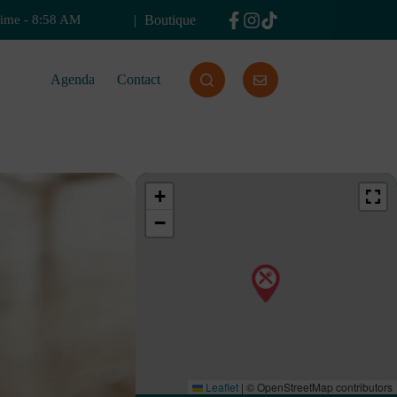
Boutique
time
-
8:58 AM
Agenda
Contact
+
−
Leaflet
|
© OpenStreetMap contributors