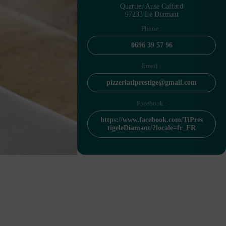
Quartier Anse Caffard
97233 Le Diamant
Phone :
0696 39 57 96
Email :
pizzeriatiprestige@gmail.com
Facebook :
https://www.facebook.com/TiPres
tigeleDiamant/?locale=fr_FR