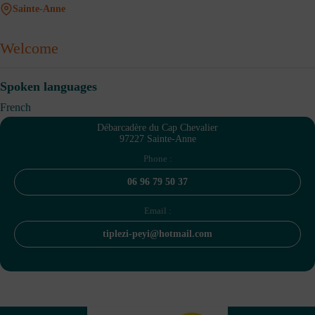
Sainte-Anne
Welcome
Spoken languages
French
Débarcadère du Cap Chevalier
97227 Sainte-Anne
Phone :
06 96 79 50 37
Email :
tiplezi-peyi@hotmail.com