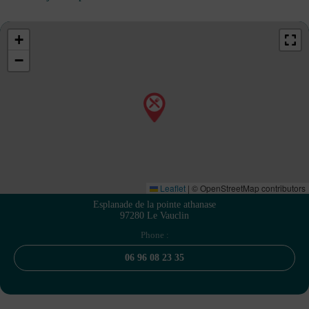
+
−
Leaflet
|
© OpenStreetMap contributors
Esplanade de la pointe athanase
97280 Le Vauclin
Phone :
06 96 08 23 35