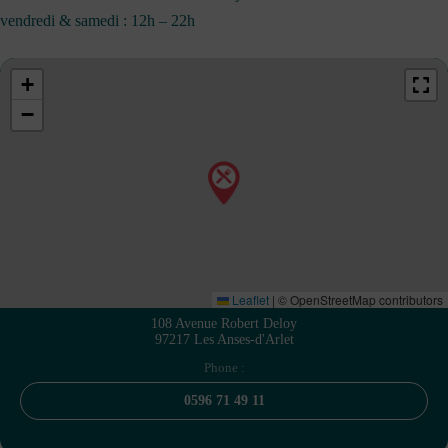
vendredi & samedi : 12h – 22h
+
−
Leaflet
|
© OpenStreetMap contributors
108 Avenue Robert Deloy
97217 Les Anses-d'Arlet
Phone :
0596 71 49 11