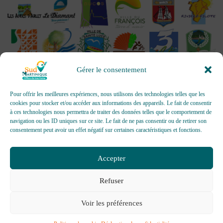
Gérer le consentement
Pour offrir les meilleures expériences, nous utilisons des technologies telles que les
cookies pour stocker et/ou accéder aux informations des appareils. Le fait de consentir
à ces technologies nous permettra de traiter des données telles que le comportement de
OFFICES DE TOURISME - Pour les activités d’accueil,
navigation ou les ID uniques sur ce site. Le fait de ne pas consentir ou de retirer son
d’information, de promotion/communication, de création et gestion
consentement peut avoir un effet négatif sur certaines caractéristiques et fonctions.
d’événements
Délivrée par AFNOR Certification -
www.marque-nf.com
Accepter
Refuser
Voir les préférences