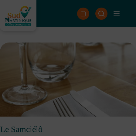
Skip
to
content
Le Samciélô