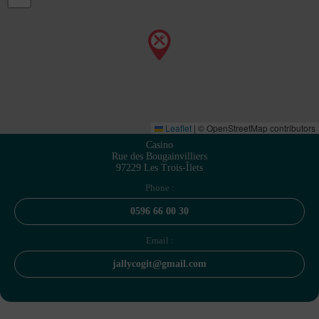
Leaflet
|
© OpenStreetMap contributors
Casino
Rue des Bougainvilliers
97229 Les Trois-Îlets
Phone :
0596 66 00 30
Email :
jallycogit@gmail.com