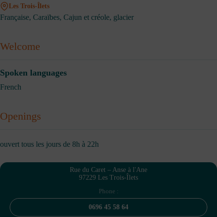
Les Trois-Îlets
Française, Caraïbes, Cajun et créole, glacier
Welcome
Spoken languages
French
Openings
ouvert tous les jours de 8h à 22h
Rue du Caret – Anse à l'Ane
97229 Les Trois-Îlets
Phone :
0696 45 58 64