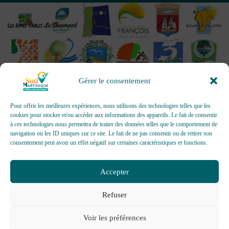
Gérer le consentement
Pour offrir les meilleures expériences, nous utilisons des technologies telles que les
cookies pour stocker et/ou accéder aux informations des appareils. Le fait de consentir
à ces technologies nous permettra de traiter des données telles que le comportement de
OFFICES DE TOURISME - Pour les activités d’accueil,
navigation ou les ID uniques sur ce site. Le fait de ne pas consentir ou de retirer son
d’information, de promotion/communication, de création et gestion
consentement peut avoir un effet négatif sur certaines caractéristiques et fonctions.
d’événements
Délivrée par AFNOR Certification -
www.marque-nf.com
Accepter
Refuser
Voir les préférences