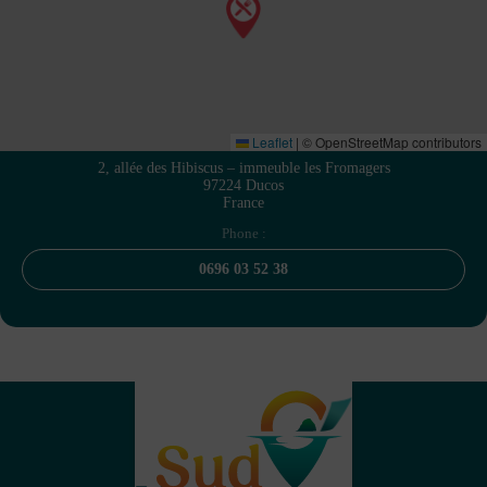
Leaflet
|
© OpenStreetMap contributors
2, allée des Hibiscus – immeuble les Fromagers
97224 Ducos
France
Phone :
0696 03 52 38