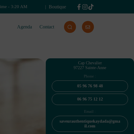
Boutique
time
-
3:20 AM
Agenda
Contact
Cap Chevalier
97227 Sainte-Anne
Phone :
05 96 76 98 48
06 96 75 12 12
Email :
saveurauthentiquekaydada@gma
il.com