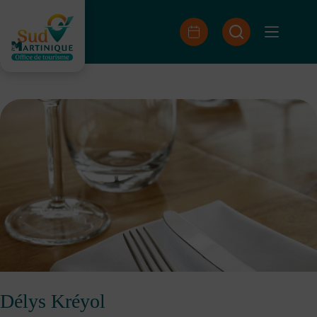
Skip
to
content
Délys Kréyol