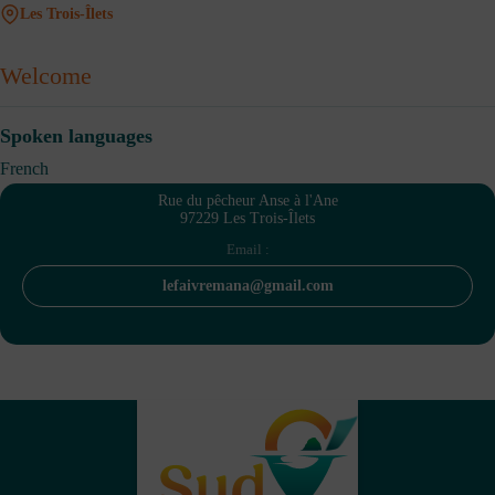
Les Trois-Îlets
Welcome
Spoken languages
French
Rue du pêcheur Anse à l'Ane
97229 Les Trois-Îlets
Email :
lefaivremana@gmail.com