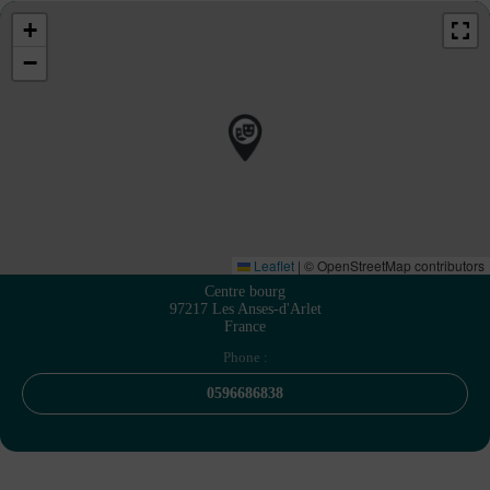
+
−
Leaflet
|
© OpenStreetMap contributors
Centre bourg
97217 Les Anses-d'Arlet
France
Phone :
0596686838