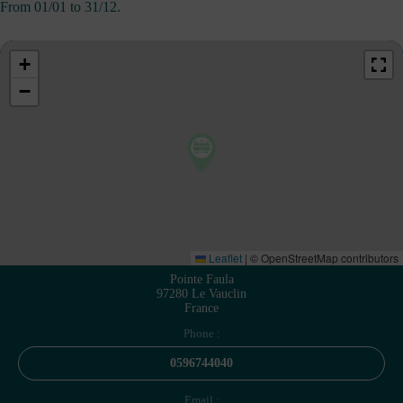
From 01/01 to 31/12.
+
−
Leaflet
|
© OpenStreetMap contributors
Pointe Faula
97280 Le Vauclin
France
Phone :
0596744040
Email :