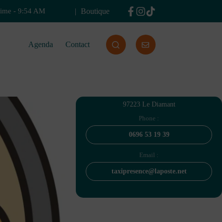
Boutique
time
-
9:54 AM
Agenda
Contact
97223 Le Diamant
Phone :
0696 53 19 39
Email :
taxipresence@laposte.net