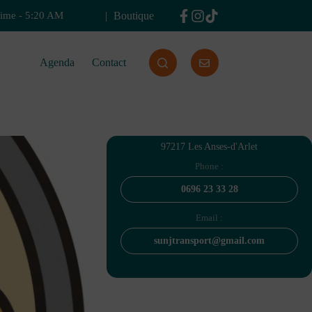
Boutique
time
-
5:20 AM
Agenda
Contact
97217 Les Anses-d'Arlet
Phone :
0696 23 33 28
Email :
sunjtransport@gmail.com