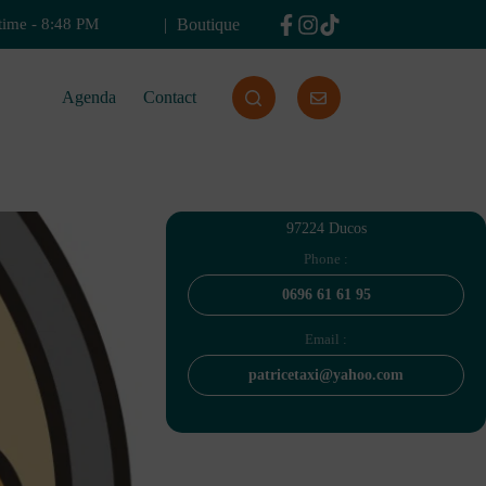
Boutique
time
-
8:48 PM
Agenda
Contact
97224 Ducos
Phone :
0696 61 61 95
Email :
patricetaxi@yahoo.com