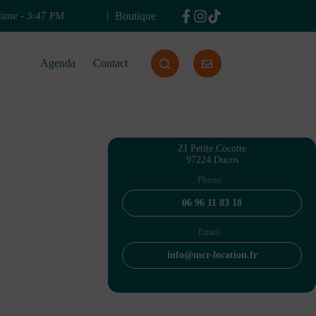
Boutique
time
-
3:47 PM
Agenda
Contact
ZI Petite Cocotte
97224 Ducos
Phone :
06 96 11 83 18
Email :
info@mcr-location.fr