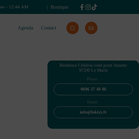
Boutique
ime
-
12:44 AM
Agenda
Contact
Résidence Cédalise rond point Annette
97290 Le Marin
Phone :
0696 37 40 80
Email :
info@lokizy.fr