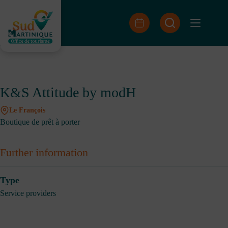
Skip
to
content
K&S Attitude by modH
Le François
Boutique de prêt à porter
Further information
Type
Service providers