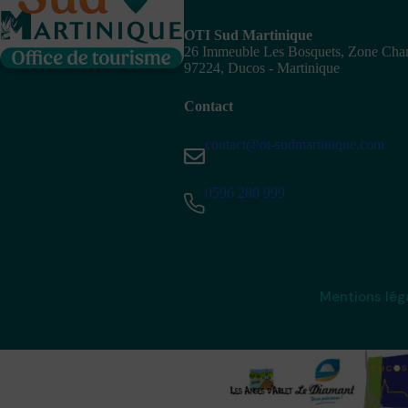
OTI Sud Martinique
26 Immeuble Les Bosquets, Zone Ch
97224, Ducos - Martinique
Contact
contact@ot-sudmartinique.com
0596 280 999
Mentions lég