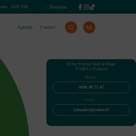
Boutique
time
-
8:00 PM
Agenda
Contact
50 rue Florent Holo à l'étage
97240 Le François
Phone :
0696 00 71 47
Email :
sylmader@yahoo.fr