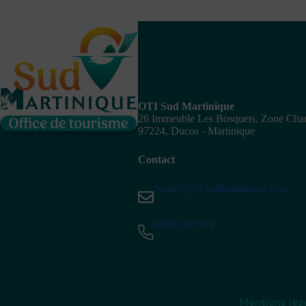
OTI Sud Martinique
26 Immeuble Les Bosquets, Zone Ch
97224, Ducos - Martinique
Contact
contact@ot-sudmartinique.com
0596 280 999
Mentions lég