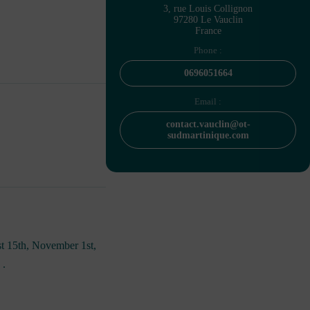
3, rue Louis Collignon
97280 Le Vauclin
France
Phone :
0696051664
Email :
contact.vauclin@ot-
sudmartinique.com
st 15th, November 1st,
 .