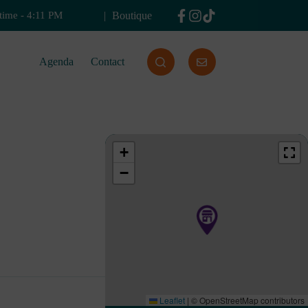
Boutique
time
-
4:11 PM
Agenda
Contact
+
−
Leaflet
|
© OpenStreetMap contributors