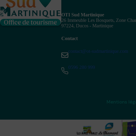
OTI Sud Martinique
26 Immeuble Les Bosquets, Zone Ch
97224, Ducos - Martinique
Contact
contact@ot-sudmartinique.com
0596 280 999
Mentions lég