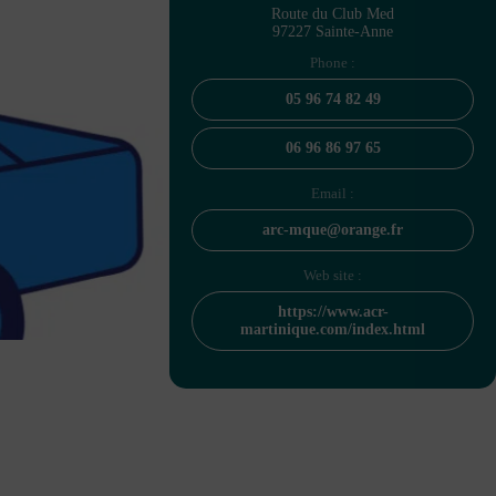
Route du Club Med
97227 Sainte-Anne
Phone :
05 96 74 82 49
06 96 86 97 65
Email :
arc-mque@orange.fr
Web site :
https://www.acr-
martinique.com/index.html