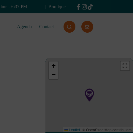
Boutique
time
-
6:37 PM
Agenda
Contact
+
−
Leaflet
|
© OpenStreetMap contributors