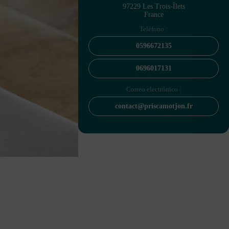
97229 Les Trois-Îlets
France
Teléfono :
0596672135
0696017131
Correo electrónico :
contact@priscamotjon.fr