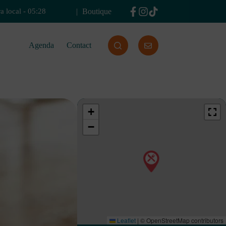
Boutique
a local
-
05:28
Agenda
Contact
+
−
Leaflet
|
© OpenStreetMap contributors