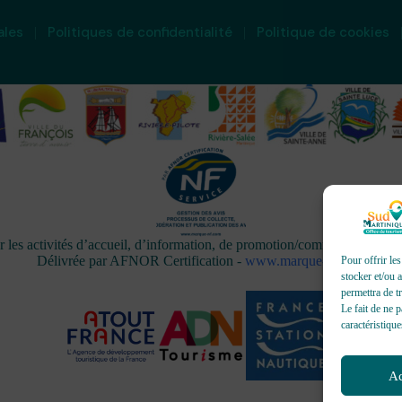
ales
Politiques de confidentialité
Politique de cookies
activités d’accueil, d’information, de promotion/communication, de 
Délivrée par AFNOR Certification -
www.marque-nf.com
Pour offrir le
stocker et/ou 
permettra de t
Le fait de ne 
caractéristique
Ac