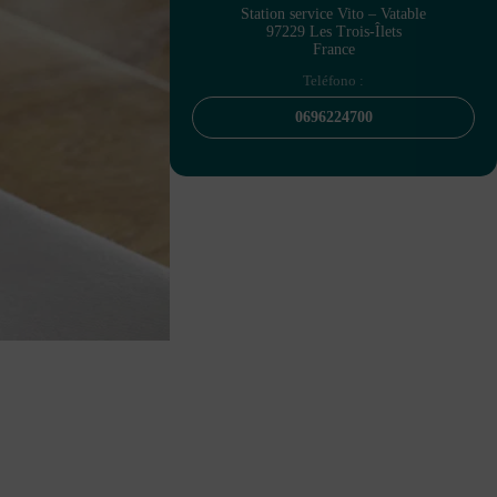
Station service Vito – Vatable
97229 Les Trois-Îlets
France
Teléfono :
0696224700