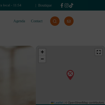
Boutique
a local
-
11:54
Agenda
Contact
+
−
Leaflet
|
© OpenStreetMap contributors