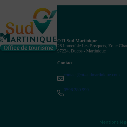
OTI Sud Martinique
26 Immeuble Les Bosquets, Zone Ch
97224, Ducos - Martinique
Contact
contact@ot-sudmartinique.com
0596 280 999
Mentions lég