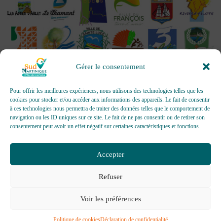
Gérer le consentement
Pour offrir les meilleures expériences, nous utilisons des technologies telles que les
cookies pour stocker et/ou accéder aux informations des appareils. Le fait de consentir
à ces technologies nous permettra de traiter des données telles que le comportement de
OFFICES DE TOURISME - Pour les activités d’accueil,
navigation ou les ID uniques sur ce site. Le fait de ne pas consentir ou de retirer son
d’information, de promotion/communication, de création et gestion
consentement peut avoir un effet négatif sur certaines caractéristiques et fonctions.
d’événements
Délivrée par AFNOR Certification -
www.marque-nf.com
Accepter
Refuser
Voir les préférences
Politique de cookies
Déclaration de confidentialité