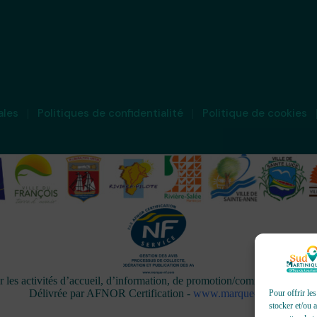
ales
Politiques de confidentialité
Politique de cookies
activités d’accueil, d’information, de promotion/communication, de 
Délivrée par AFNOR Certification -
www.marque-nf.com
Pour offrir le
stocker et/ou 