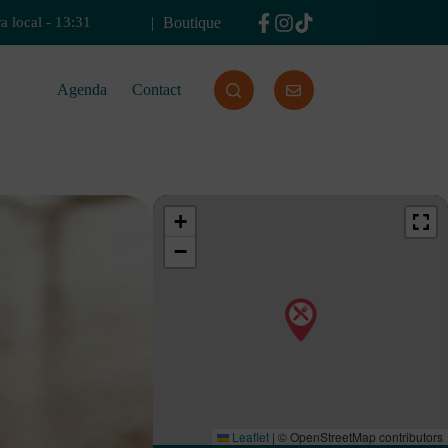
Boutique
a local
-
13:31
Agenda
Contact
+
−
Leaflet
|
© OpenStreetMap contributors