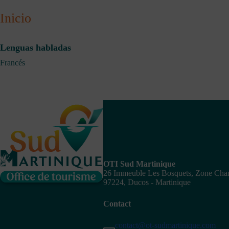
Inicio
Lenguas habladas
Francés
OTI Sud Martinique
26 Immeuble Les Bosquets, Zone Ch
97224, Ducos - Martinique
Contact
contact@ot-sudmartinique.com