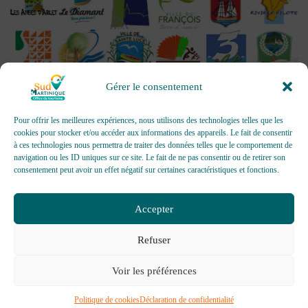
Gérer le consentement
Pour offrir les meilleures expériences, nous utilisons des technologies telles que les
cookies pour stocker et/ou accéder aux informations des appareils. Le fait de consentir
à ces technologies nous permettra de traiter des données telles que le comportement de
OFFICES DE TOURISME - Pour les activités d’accueil,
navigation ou les ID uniques sur ce site. Le fait de ne pas consentir ou de retirer son
d’information, de promotion/communication, de création et gestion
consentement peut avoir un effet négatif sur certaines caractéristiques et fonctions.
d’événements
Délivrée par AFNOR Certification -
www.marque-nf.com
Accepter
Refuser
Voir les préférences
Politique de cookies
Déclaration de confidentialité