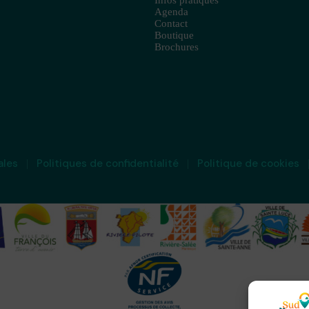
Infos pratiques
Agenda
Contact
Boutique
Brochures
ales
Politiques de confidentialité
Politique de cookies