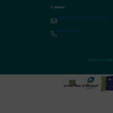
Contact
contact@ot-sudmartinique.com
0596 280 999
Mentions lég