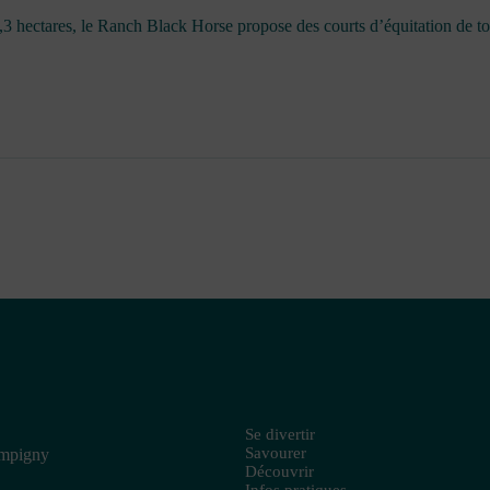
3,3 hectares, le Ranch Black Horse propose des courts d’équitation de to
Se divertir
Savourer
ampigny
Découvrir