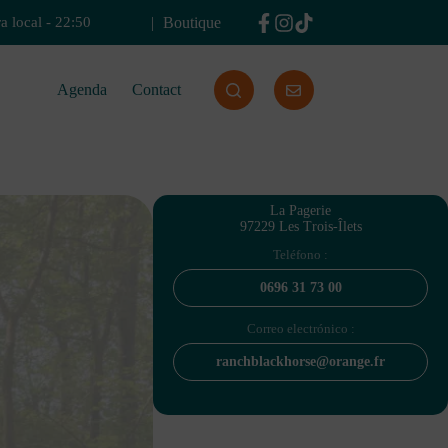
Boutique
a local
-
22:50
Agenda
Contact
La Pagerie
97229 Les Trois-Îlets
Teléfono :
0696 31 73 00
Correo electrónico :
ranchblackhorse@orange.fr