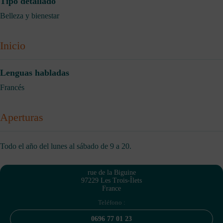
Tipo detallado
Belleza y bienestar
Inicio
Lenguas habladas
Francés
Aperturas
Todo el año del lunes al sábado de 9 a 20.
rue de la Biguine
97229 Les Trois-Îlets
France
Teléfono :
0696 77 01 23