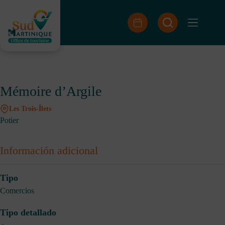
Saltar
al
contenido
Mémoire d’Argile
Les Trois-Îlets
Potier
Información adicional
Tipo
Comercios
Tipo detallado