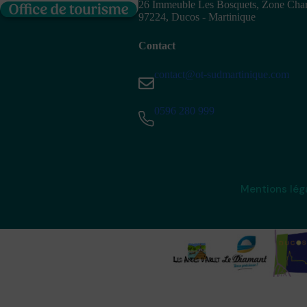
26 Immeuble Les Bosquets, Zone Ch
97224, Ducos - Martinique
Contact
contact@ot-sudmartinique.com
0596 280 999
Mentions lég