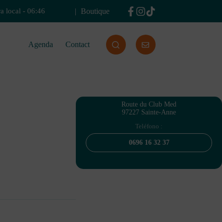
Boutique
a local
-
06:46
Agenda
Contact
Route du Club Med
97227 Sainte-Anne
Teléfono :
0696 16 32 37