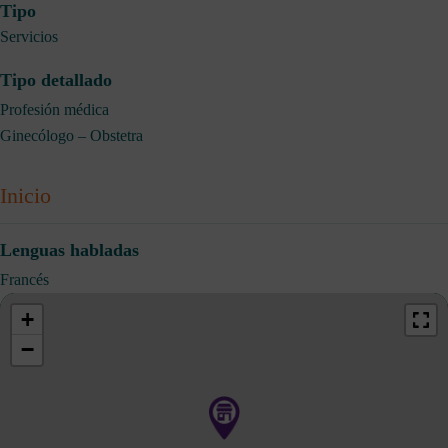
Tipo
Servicios
Tipo detallado
Profesión médica
Ginecólogo – Obstetra
Inicio
Lenguas habladas
Francés
+
−