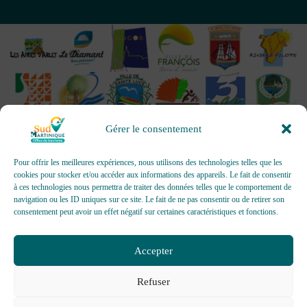
Gérer le consentement
Pour offrir les meilleures expériences, nous utilisons des technologies telles que les
cookies pour stocker et/ou accéder aux informations des appareils. Le fait de consentir
à ces technologies nous permettra de traiter des données telles que le comportement de
OFFICES DE TOURISME - Pour les activités d’accueil,
navigation ou les ID uniques sur ce site. Le fait de ne pas consentir ou de retirer son
d’information, de promotion/communication, de création et gestion
consentement peut avoir un effet négatif sur certaines caractéristiques et fonctions.
d’événements
Délivrée par AFNOR Certification -
www.marque-nf.com
Accepter
Refuser