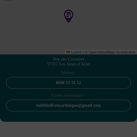
Leaflet
|
© OpenStreetMap contributors
Rue des Cocotiers
97217 Les Anses-d'Arlet
Teléfono :
0696 53 51 52
Correo electrónico :
bubbledivemartinique@gmail.com