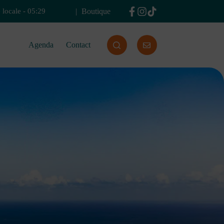
Boutique
 locale
-
05:29
Agenda
Contact