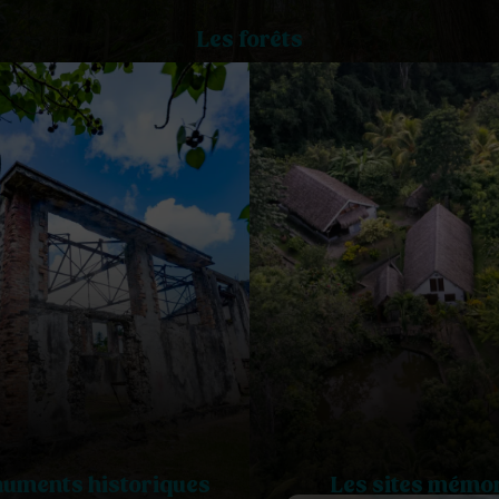
Les forêts
uments historiques
Les sites mémor