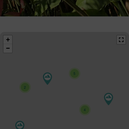
+
−
5
2
4