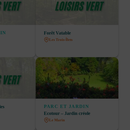
IN
Forêt Vatable
Les Trois-Îlets
PARC ET JARDIN
les
Ecotour – Jardin créole
Le Marin