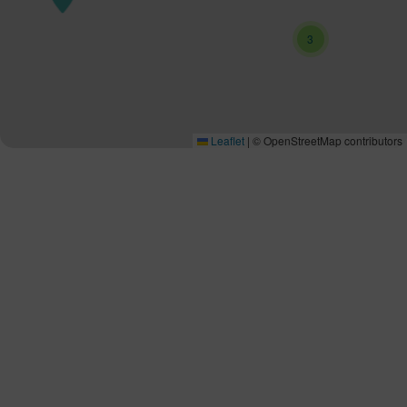
3
Leaflet
|
© OpenStreetMap contributors