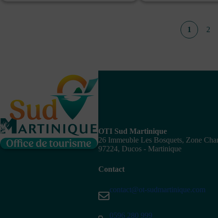
1
2
OTI Sud Martinique
26 Immeuble Les Bosquets, Zone Ch
97224, Ducos - Martinique
Contact
contact@ot-sudmartinique.com
0596 280 999