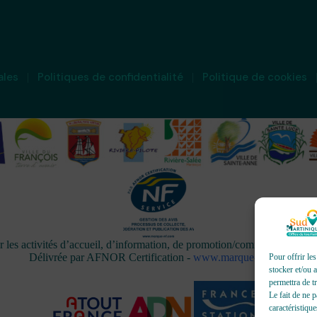
ales
Politiques de confidentialité
Politique de cookies
activités d’accueil, d’information, de promotion/communication, de 
Délivrée par AFNOR Certification -
www.marque-nf.com
Pour offrir le
stocker et/ou 
permettra de t
Le fait de ne 
caractéristique