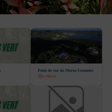
s
Point de vue du Morne Gommier
Le Marin