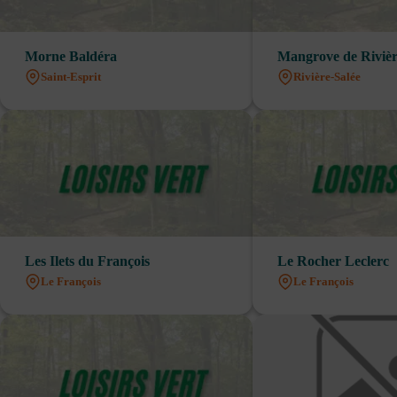
Morne Baldéra
Mangrove de Rivièr
Saint-Esprit
Rivière-Salée
Les Ilets du François
Le Rocher Leclerc
Le François
Le François