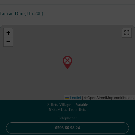
Lun au Dim (11h-20h)
+
−
Leaflet
|
© OpenStreetMap contributors
3 Ilets Village – Vatable
97229 Les Trois-Îlets
Téléphone :
0596 66 98 24