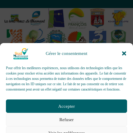
Gérer le consentement
Pour offrir les meilleures expériences, nous utilisons des technologies telles que les
cookies pour stocker et/ou accéder aux informations des appareils. Le fait de consentir
à ces technologies nous permettra de traiter des données telles que le comportement de
OFFICES DE TOURISME - Pour les activités d’accueil,
navigation ou les ID uniques sur ce site. Le fait de ne pas consentir ou de retirer son
d’information, de promotion/communication, de création et gestion
consentement peut avoir un effet négatif sur certaines caractéristiques et fonctions.
d’événements
Délivrée par AFNOR Certification -
www.marque-nf.com
Accepter
Refuser
Voir les préférences