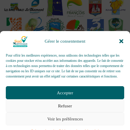
Gérer le consentement
Pour offrir les meilleures expériences, nous utilisons des technologies telles que les
cookies pour stocker et/ou accéder aux informations des appareils. Le fait de consentir
à ces technologies nous permettra de traiter des données telles que le comportement de
OFFICES DE TOURISME - Pour les activités d’accueil,
navigation ou les ID uniques sur ce site. Le fait de ne pas consentir ou de retirer son
d’information, de promotion/communication, de création et gestion
consentement peut avoir un effet négatif sur certaines caractéristiques et fonctions.
d’événements
Délivrée par AFNOR Certification -
www.marque-nf.com
Accepter
Refuser
Voir les préférences