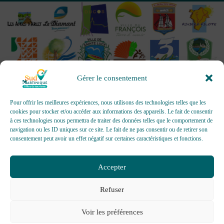
Gérer le consentement
Pour offrir les meilleures expériences, nous utilisons des technologies telles que les
cookies pour stocker et/ou accéder aux informations des appareils. Le fait de consentir
à ces technologies nous permettra de traiter des données telles que le comportement de
OFFICES DE TOURISME - Pour les activités d’accueil,
navigation ou les ID uniques sur ce site. Le fait de ne pas consentir ou de retirer son
d’information, de promotion/communication, de création et gestion
consentement peut avoir un effet négatif sur certaines caractéristiques et fonctions.
d’événements
Délivrée par AFNOR Certification -
www.marque-nf.com
Accepter
Refuser
Voir les préférences