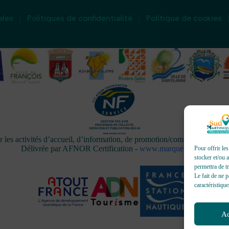
ales
Politiques de confidentialité
Politique de cookies
activités d’accueil, d’information, de promotion/communication, de 
Délivrée par AFNOR Certification -
www.marque-nf.com
Pour offrir le
stocker et/ou 
permettra de t
Le fait de ne 
caractéristique
Ac