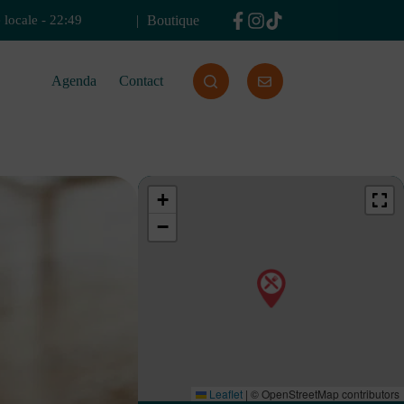
Boutique
 locale
-
22:49
Agenda
Contact
+
−
Leaflet
|
© OpenStreetMap contributors