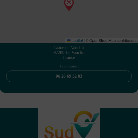
Leaflet
|
© OpenStreetMap contributors
Usine du Vauclin
97280 Le Vauclin
France
Téléphone :
06 26 69 32 83