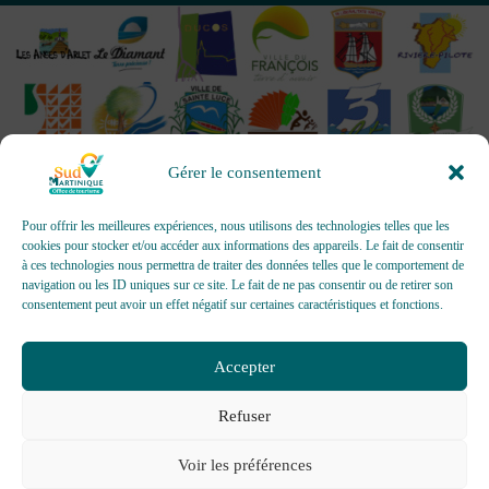
Gérer le consentement
Pour offrir les meilleures expériences, nous utilisons des technologies telles que les
cookies pour stocker et/ou accéder aux informations des appareils. Le fait de consentir
à ces technologies nous permettra de traiter des données telles que le comportement de
OFFICES DE TOURISME - Pour les activités d’accueil,
navigation ou les ID uniques sur ce site. Le fait de ne pas consentir ou de retirer son
d’information, de promotion/communication, de création et gestion
consentement peut avoir un effet négatif sur certaines caractéristiques et fonctions.
d’événements
Délivrée par AFNOR Certification -
www.marque-nf.com
Accepter
Refuser
Voir les préférences