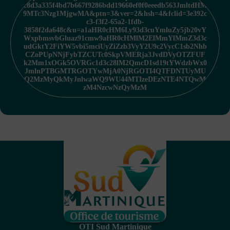
c8d3a335f4bd7b667f9286bdd19660ef0f0eeedb563JmltdHM
9MTc3Nzg1MjgwMA&ptn=3&ver=2&hsh=4&fclid=3e392c
c3-f3f2-65a2-1fdb-
3858f2da648c&u=a1aHR0cHM6Ly93d3cuYmluZy5jb20vY
WxpbmsvbGluaz91cmw9aHR0cHMlM2ElMmYlMmZ3d3c
udGktY2FiYW5vbi5mciUyZiZzb3VyY2U9c2VycC1sb2Nhb
CZoPUpNNjFybTZCUTc0SkpVMERja3JvdDVyOTZFUF
k2Mm1xOGk5OVRGc1d3c28lM2QmcD1sd19tYWdzbWx0
JmlnPTBGMTRGOTYwMjA0NjRGOTI4QTFDNTUyMU
Q2MzMyQkMyJnlwaWQ9WU44MTIzeDEzNTE4NTQwM
zM4NzcwNzQyMzM
OTI Sud Martinique