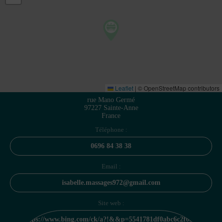
Leaflet
|
© OpenStreetMap contributors
rue Mano Germé
97227 Sainte-Anne
France
Téléphone :
0696 84 38 38
Email :
isabelle.massages972@gmail.com
Site web :
https://www.bing.com/ck/a?!&&p=5541781df0abc6c2f0512