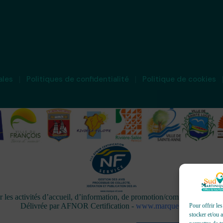
ales
Politiques de confidentialité
Politique de cookies
activités d’accueil, d’information, de promotion/communication, de 
Délivrée par AFNOR Certification -
www.marque-nf.com
Pour offrir le
stocker et/ou 