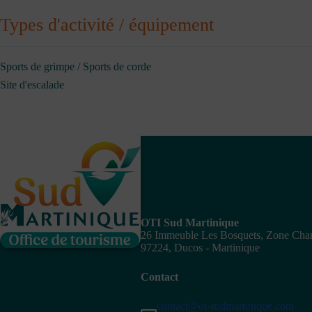
Types d'activité / équipement
Sports de grimpe / Sports de corde
Site d'escalade
OTI Sud Martinique
26 Immeuble Les Bosquets, Zone Ch
97224, Ducos - Martinique
Contact
contact@ot-sudmartinique.com