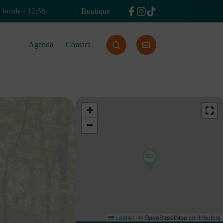
Boutique
 locale
-
12:58
Agenda
Contact
+
−
Leaflet
|
© OpenStreetMap contributors