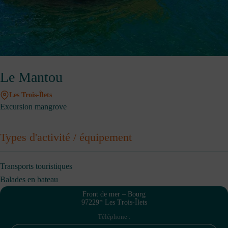
Le Mantou
Les Trois-Îlets
Excursion mangrove
Types d'activité / équipement
Transports touristiques
Balades en bateau
Front de mer – Bourg
97229* Les Trois-Îlets
Téléphone :