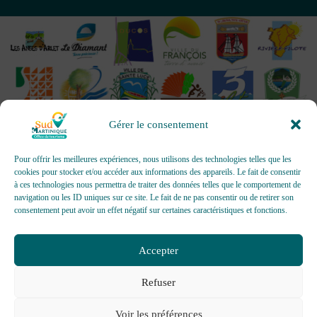
Gérer le consentement
Pour offrir les meilleures expériences, nous utilisons des technologies telles que les
cookies pour stocker et/ou accéder aux informations des appareils. Le fait de consentir
à ces technologies nous permettra de traiter des données telles que le comportement de
OFFICES DE TOURISME - Pour les activités d’accueil,
navigation ou les ID uniques sur ce site. Le fait de ne pas consentir ou de retirer son
d’information, de promotion/communication, de création et gestion
consentement peut avoir un effet négatif sur certaines caractéristiques et fonctions.
d’événements
Délivrée par AFNOR Certification -
www.marque-nf.com
Accepter
Refuser
Voir les préférences