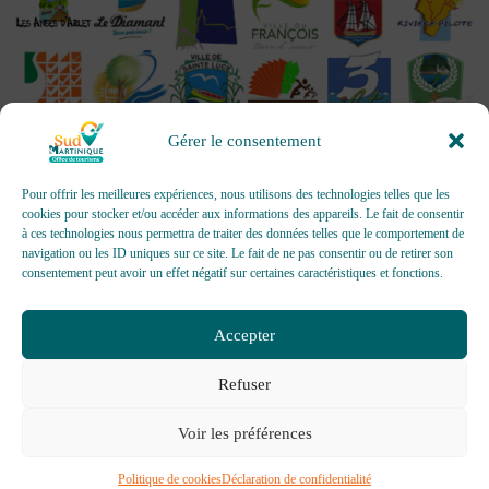
Gérer le consentement
Pour offrir les meilleures expériences, nous utilisons des technologies telles que les
cookies pour stocker et/ou accéder aux informations des appareils. Le fait de consentir
à ces technologies nous permettra de traiter des données telles que le comportement de
OFFICES DE TOURISME - Pour les activités d’accueil,
navigation ou les ID uniques sur ce site. Le fait de ne pas consentir ou de retirer son
d’information, de promotion/communication, de création et gestion
consentement peut avoir un effet négatif sur certaines caractéristiques et fonctions.
d’événements
Délivrée par AFNOR Certification -
www.marque-nf.com
Accepter
Refuser
Voir les préférences
Politique de cookies
Déclaration de confidentialité