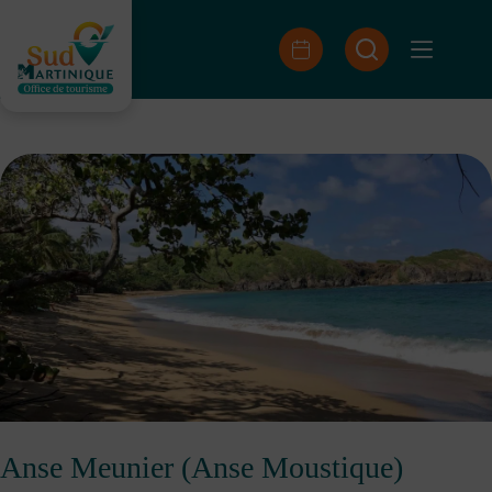
Passer
au
contenu
Anse Meunier (Anse Moustique)