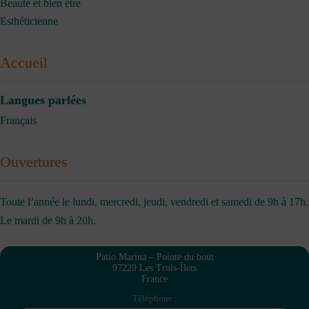
Beauté et bien être
Esthéticienne
Accueil
Langues parlées
Français
Ouvertures
Toute l’année le lundi, mercredi, jeudi, vendredi et samedi de 9h à 17h.
Le mardi de 9h à 20h.
Patio Marina – Pointe du bout
97229 Les Trois-Îlets
France
Téléphone :