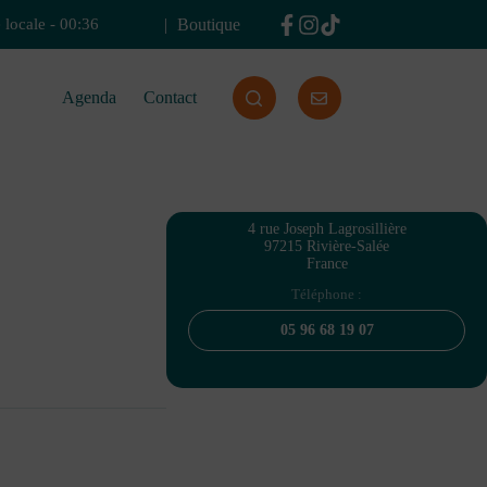
Boutique
 locale
-
00:36
Agenda
Contact
4 rue Joseph Lagrosillière
97215 Rivière-Salée
France
Téléphone :
05 96 68 19 07