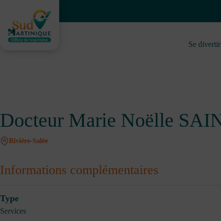
Passer
au
contenu
Se divertir
Docteur Marie Noëlle SA
Rivière-Salée
Informations complémentaires
Type
Services