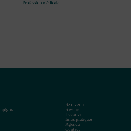
Profession médicale
Se divertir
Savourer
ampigny
Découvrir
Infos pratiques
Agenda
Contact