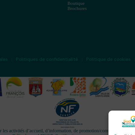
Boutique
Brochures
ales
Politiques de confidentialité
Politique de cookies
activités d’accueil, d’information, de promotion/communication, de 