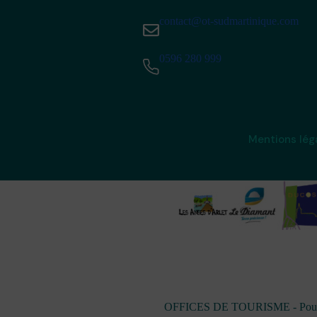
contact@ot-sudmartinique.com
0596 280 999
Mentions lég
OFFICES DE TOURISME - Pour les 